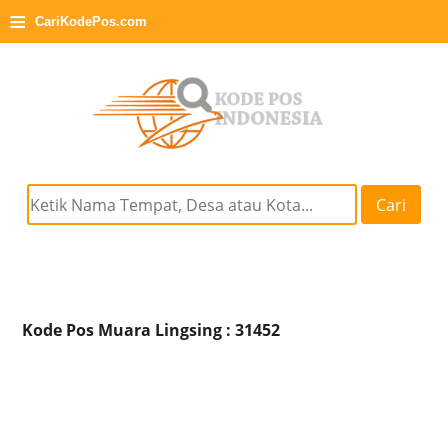
≡
CariKodePos.com
Cari
Kode Pos Muara Lingsing : 31452