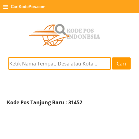
≡
CariKodePos.com
Cari
Kode Pos Tanjung Baru : 31452