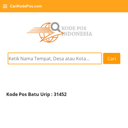
≡
CariKodePos.com
Cari
Kode Pos Batu Urip : 31452