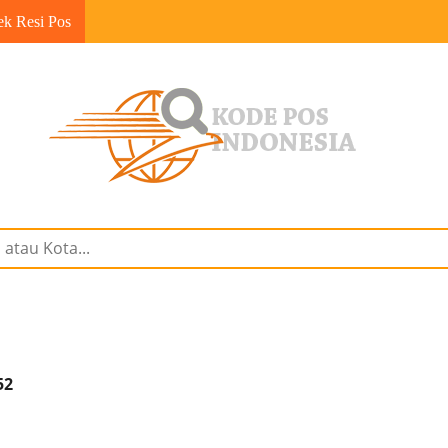
ek Resi Pos
52