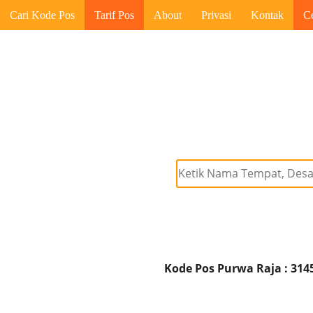
Cari Kode Pos
Tarif Pos
About
Privasi
Kontak
C
Kode Pos Purwa Raja : 314