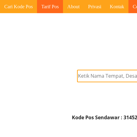
Cari Kode Pos
Tarif Pos
About
Privasi
Kontak
C
Kode Pos Sendawar : 3145