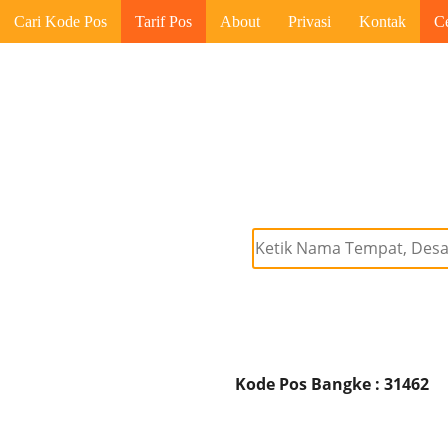
Cari Kode Pos
Tarif Pos
About
Privasi
Kontak
C
Kode Pos Bangke : 31462