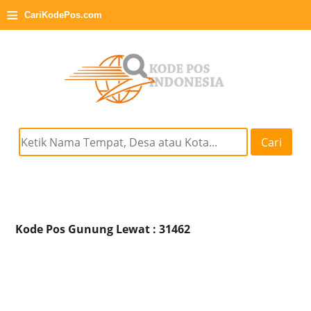
≡
CariKodePos.com
Cari
Kode Pos Gunung Lewat : 31462