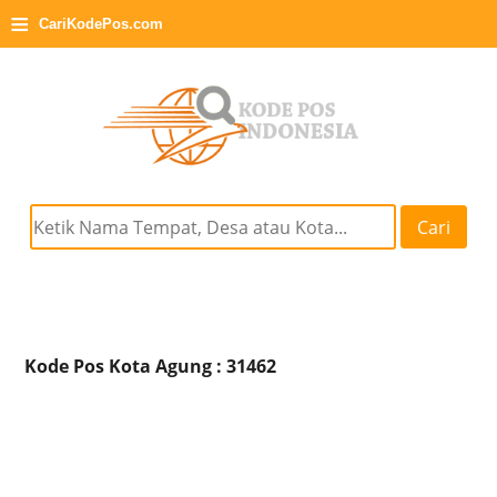
≡
CariKodePos.com
Cari
Kode Pos Kota Agung : 31462