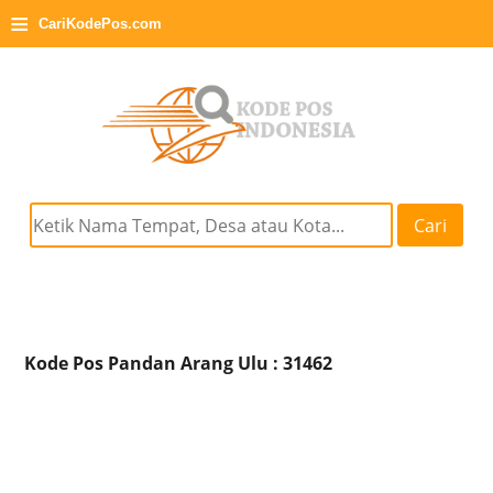
≡
CariKodePos.com
Cari
Kode Pos Pandan Arang Ulu : 31462