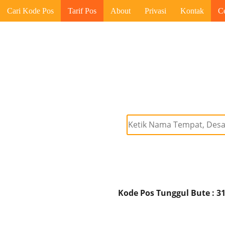
Cari Kode Pos
Tarif Pos
About
Privasi
Kontak
C
Kode Pos Tunggul Bute : 3