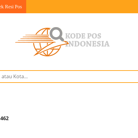
ek Resi Pos
1462