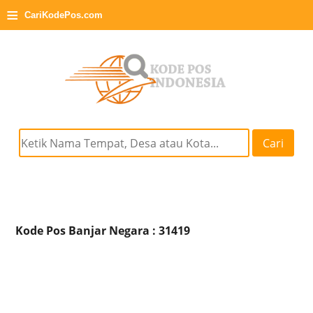
≡
CariKodePos.com
Cari
Kode Pos Banjar Negara : 31419