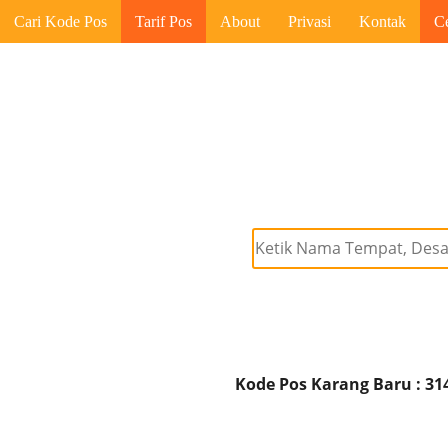
Cari Kode Pos
Tarif Pos
About
Privasi
Kontak
C
Kode Pos Karang Baru : 31