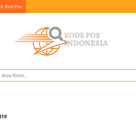
ek Resi Pos
419