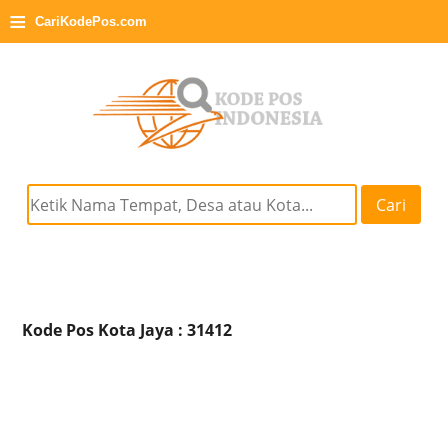
≡
CariKodePos.com
Cari
Kode Pos Kota Jaya : 31412