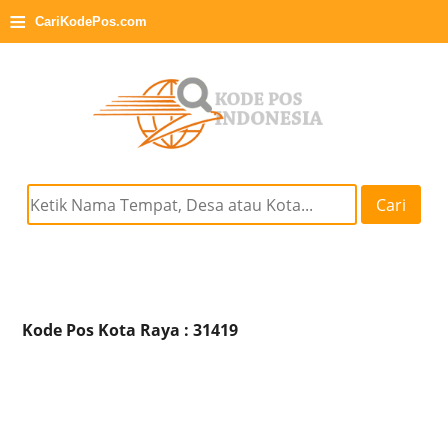
≡
CariKodePos.com
Cari
Kode Pos Kota Raya : 31419