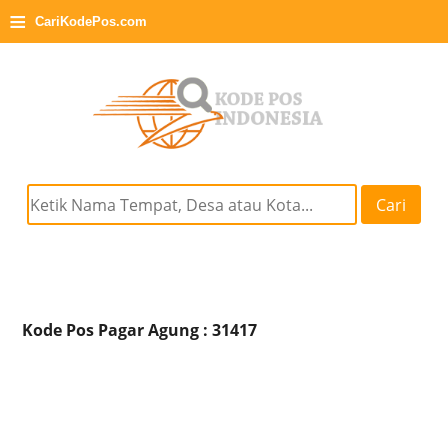
≡
CariKodePos.com
Cari
Kode Pos Pagar Agung : 31417