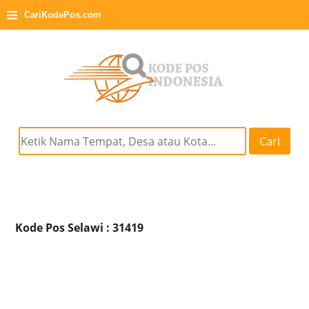
≡
CariKodePos.com
Cari
Kode Pos Selawi : 31419