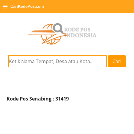
≡
CariKodePos.com
Cari
Kode Pos Senabing : 31419