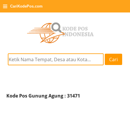
≡
CariKodePos.com
Cari
Kode Pos Gunung Agung : 31471