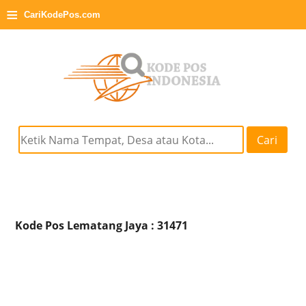
≡
CariKodePos.com
Cari
Kode Pos Lematang Jaya : 31471