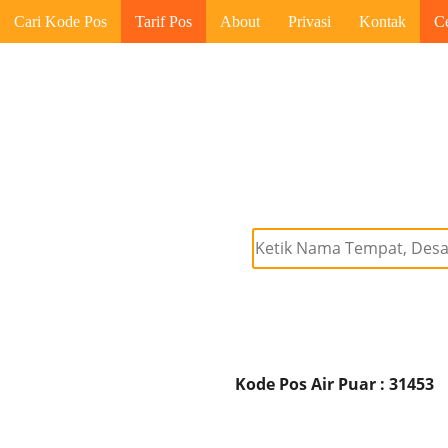
Cari Kode Pos
Tarif Pos
About
Privasi
Kontak
C
Kode Pos Air Puar : 31453