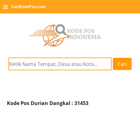
≡
CariKodePos.com
Cari
Kode Pos Durian Dangkal : 31453