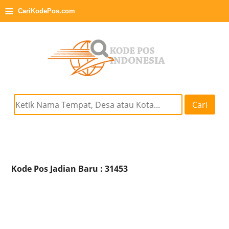
≡
CariKodePos.com
Cari
Kode Pos Jadian Baru : 31453