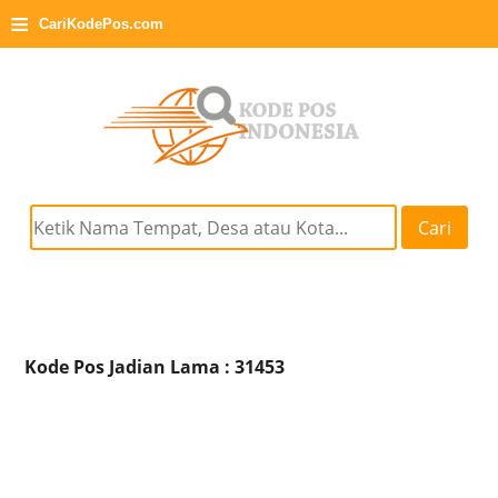
≡
CariKodePos.com
Cari
Kode Pos Jadian Lama : 31453