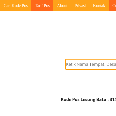
Cari Kode Pos
Tarif Pos
About
Privasi
Kontak
C
Kode Pos Lesung Batu : 31