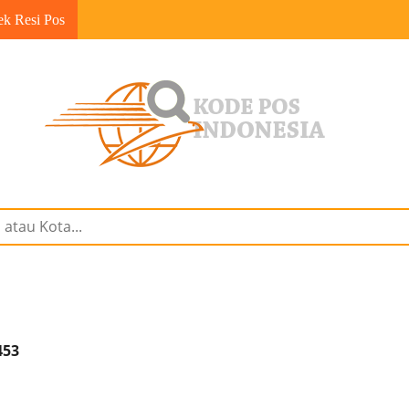
ek Resi Pos
453