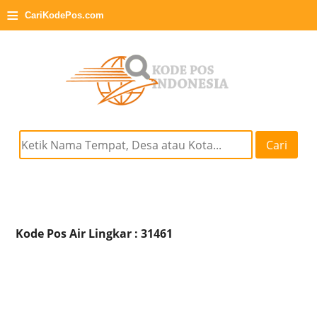
≡
CariKodePos.com
Cari
Kode Pos Air Lingkar : 31461