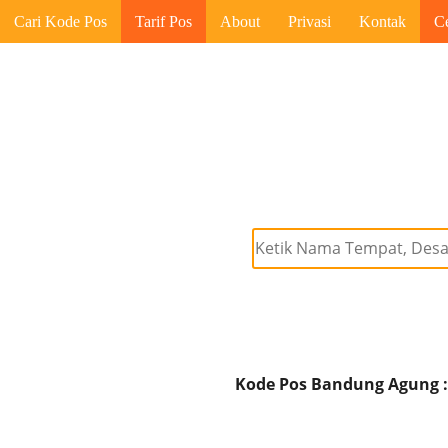
Cari Kode Pos
Tarif Pos
About
Privasi
Kontak
C
Kode Pos Bandung Agung :