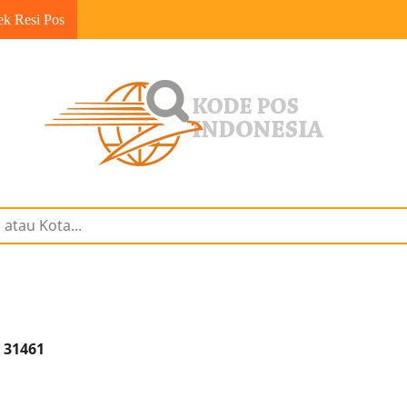
ek Resi Pos
 31461