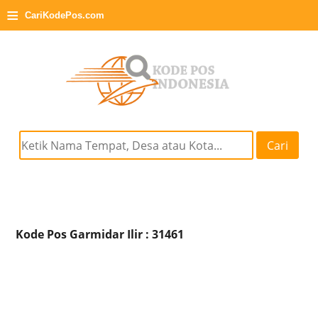
≡
CariKodePos.com
Cari
Kode Pos Garmidar Ilir : 31461