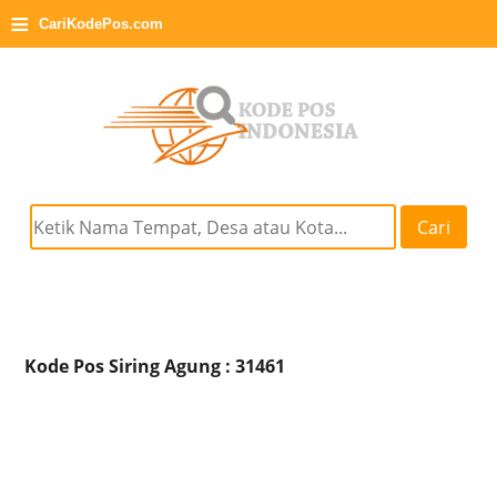
≡
CariKodePos.com
Cari
Kode Pos Siring Agung : 31461