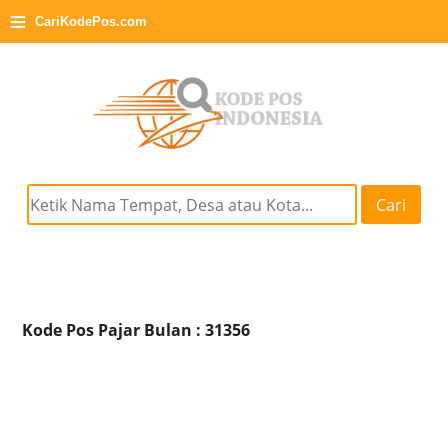
≡
CariKodePos.com
Cari
Kode Pos Pajar Bulan : 31356