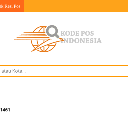
ek Resi Pos
31461