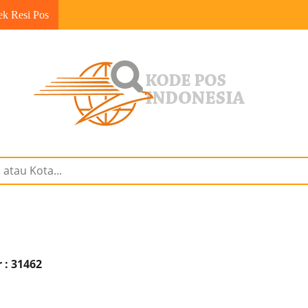
ek Resi Pos
 : 31462