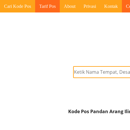
Cari Kode Pos
Tarif Pos
About
Privasi
Kontak
C
Kode Pos Pandan Arang Ilir