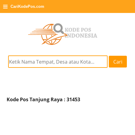
≡
CariKodePos.com
Cari
Kode Pos Tanjung Raya : 31453