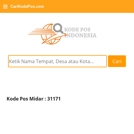
≡
CariKodePos.com
Cari
Kode Pos Midar : 31171