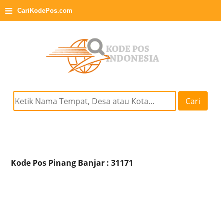
≡
CariKodePos.com
Cari
Kode Pos Pinang Banjar : 31171