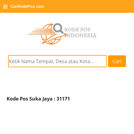
≡
CariKodePos.com
Cari
Kode Pos Suka Jaya : 31171