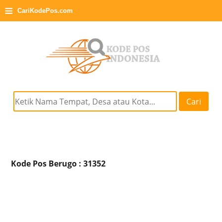
≡
CariKodePos.com
Cari
Kode Pos Berugo : 31352