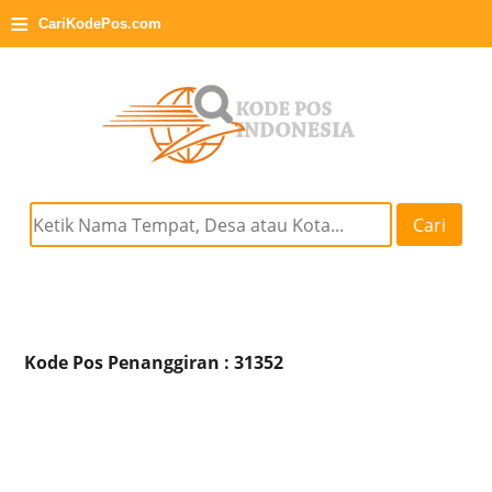
≡
CariKodePos.com
Cari
Kode Pos Penanggiran : 31352