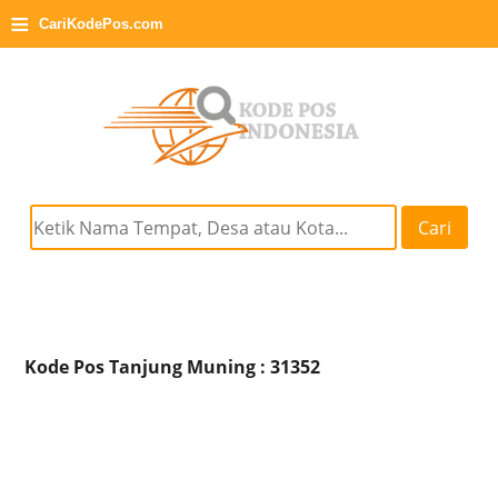
≡
CariKodePos.com
Cari
Kode Pos Tanjung Muning : 31352