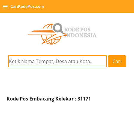
≡
CariKodePos.com
Cari
Kode Pos Embacang Kelekar : 31171