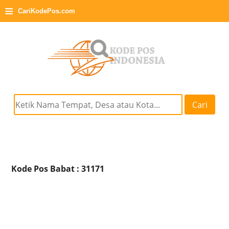
≡
CariKodePos.com
Cari
Kode Pos Babat : 31171