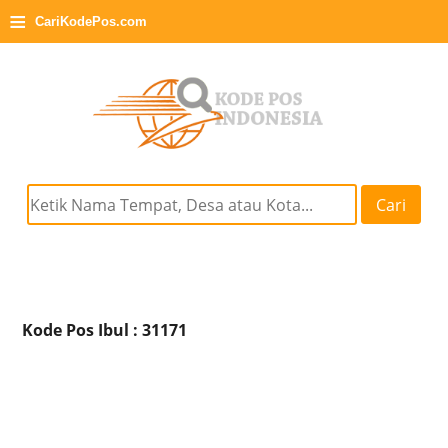
≡
CariKodePos.com
Cari
Kode Pos Ibul : 31171