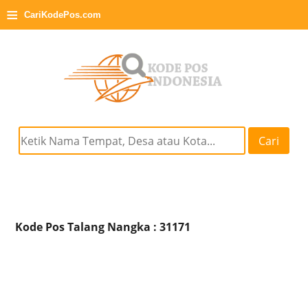
≡
CariKodePos.com
Cari
Kode Pos Talang Nangka : 31171