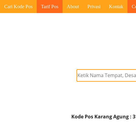
Cari Kode Pos
Tarif Pos
About
Privasi
Kontak
C
Kode Pos Karang Agung : 