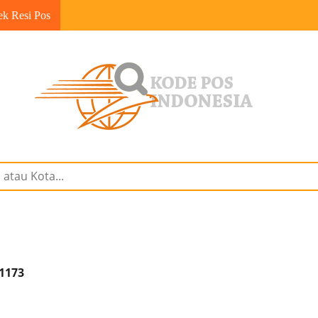
ek Resi Pos
31173