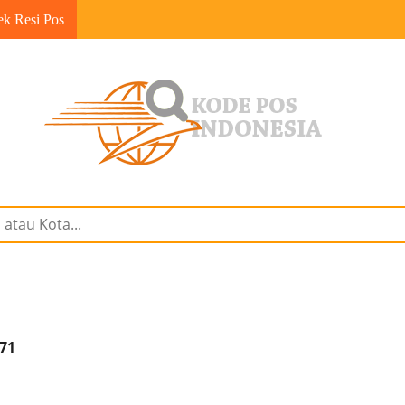
ek Resi Pos
171