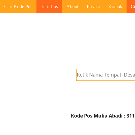
Cari Kode Pos
Tarif Pos
About
Privasi
Kontak
C
Kode Pos Mulia Abadi : 31