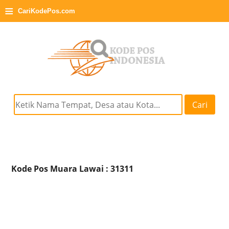
≡
CariKodePos.com
Cari
Kode Pos Muara Lawai : 31311