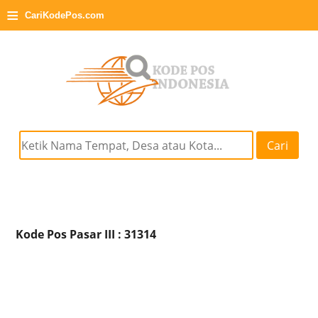
≡
CariKodePos.com
Cari
Kode Pos Pasar III : 31314