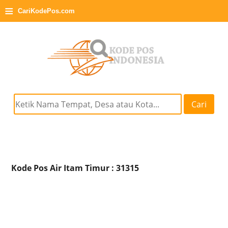
≡
CariKodePos.com
Cari
Kode Pos Air Itam Timur : 31315