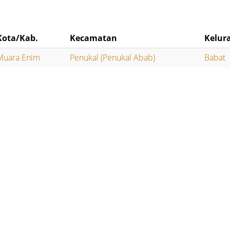
Kota/Kab.
Kecamatan
Kelur
Muara Enim
Penukal (Penukal Abab)
Babat