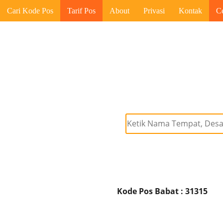
Cari Kode Pos
Tarif Pos
About
Privasi
Kontak
C
Kode Pos Babat : 31315