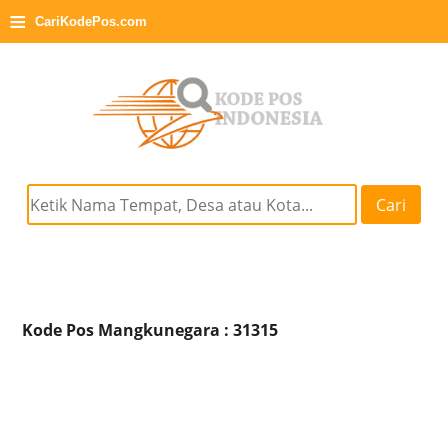
≡
CariKodePos.com
Cari
Kode Pos Mangkunegara : 31315