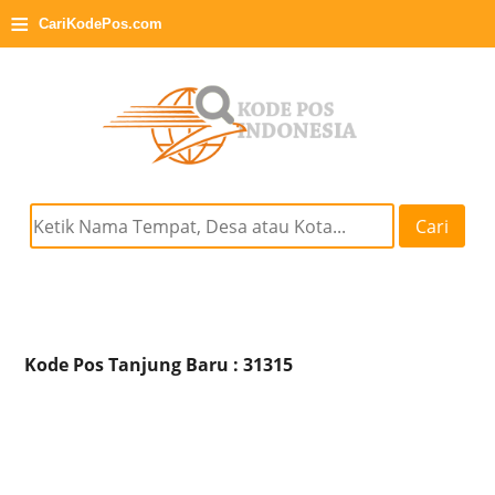
≡
CariKodePos.com
Cari
Kode Pos Tanjung Baru : 31315